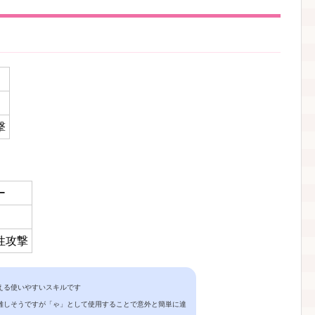
撃
ー
性攻撃
える使いやすいスキルです
難しそうですが「ゃ」として使用することで意外と簡単に達