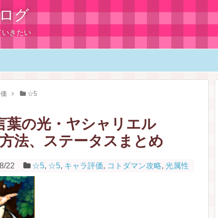
ログ
ていきたい
評価
☆5
言葉の光・ヤシャリエル
手方法、ステータスまとめ
8/22
☆5
,
☆5
,
キャラ評価
,
コトダマン攻略
,
光属性