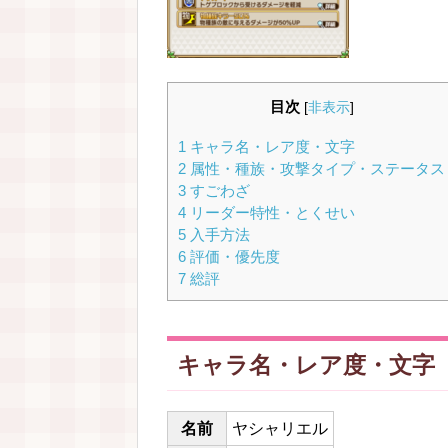
目次
[
非表示
]
1
キャラ名・レア度・文字
2
属性・種族・攻撃タイプ・ステータス
3
すごわざ
4
リーダー特性・とくせい
5
入手方法
6
評価・優先度
7
総評
キャラ名・レア度・文字
名前
ヤシャリエル