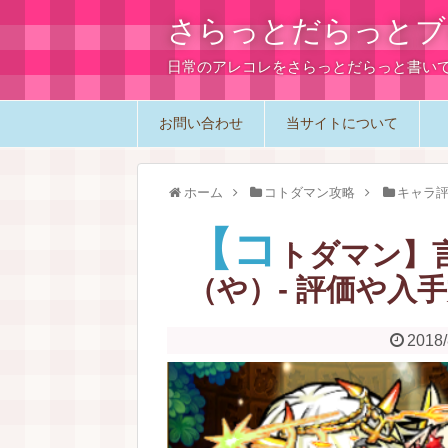
さらっとだらっとブ
日常のアレコレをさらっとだらっと書い
お問い合わせ
当サイトについて
ホーム
コトダマン攻略
キャラ
【コ
トダマン】
（や）- 評価や入
2018/