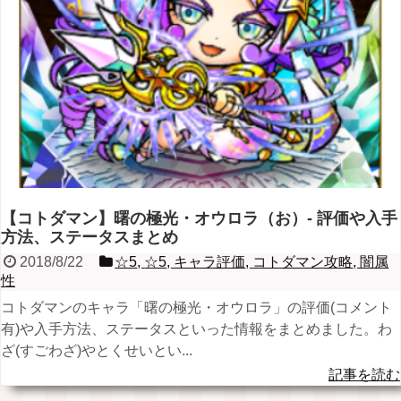
【コトダマン】曙の極光・オウロラ（お）- 評価や入手
方法、ステータスまとめ
2018/8/22
☆5
,
☆5
,
キャラ評価
,
コトダマン攻略
,
闇属
性
コトダマンのキャラ「曙の極光・オウロラ」の評価(コメント
有)や入手方法、ステータスといった情報をまとめました。わ
ざ(すごわざ)やとくせいとい...
記事を読む