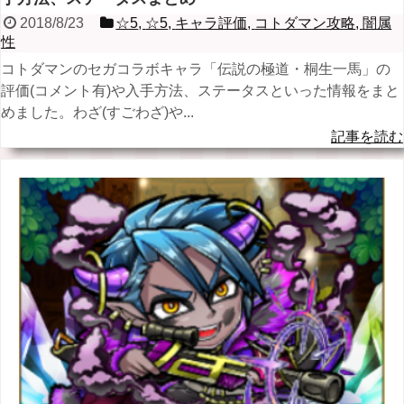
2018/8/23
☆5
,
☆5
,
キャラ評価
,
コトダマン攻略
,
闇属
性
コトダマンのセガコラボキャラ「伝説の極道・桐生一馬」の
評価(コメント有)や入手方法、ステータスといった情報をまと
めました。わざ(すごわざ)や...
記事を読む