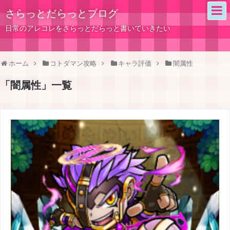
さらっとだらっとブログ
日常のアレコレをさらっとだらっと書いていきたい
ホーム
コトダマン攻略
キャラ評価
闇属性
「
闇属性
」
一覧