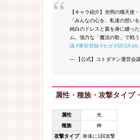
【キャラ紹介】光明の熾天使・
「みんなの心を、私達の想いを
純白のドレスと翼を身に纏った
ム。強力な「魔法の歌」で戦う
議
#事前登録
#セガ
#SEGA
pic
— 【公式】コトダマン運営会議 (@k
属性・種族・攻撃タイプ
属性
光
種族
神
攻撃タイプ
単体に1回攻撃