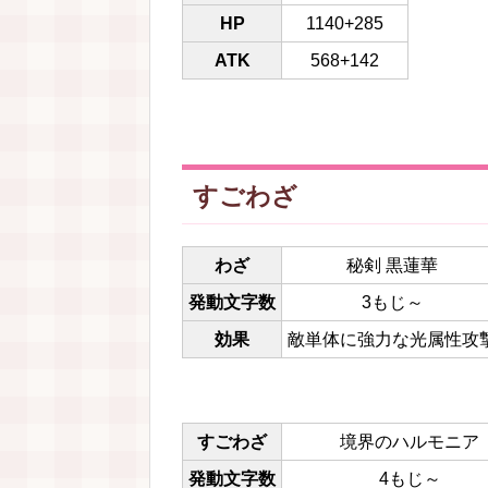
HP
1140+285
ATK
568+142
すごわざ
わざ
秘剣 黒蓮華
発動文字数
3もじ～
効果
敵単体に強力な光属性攻
すごわざ
境界のハルモニア
発動文字数
4もじ～