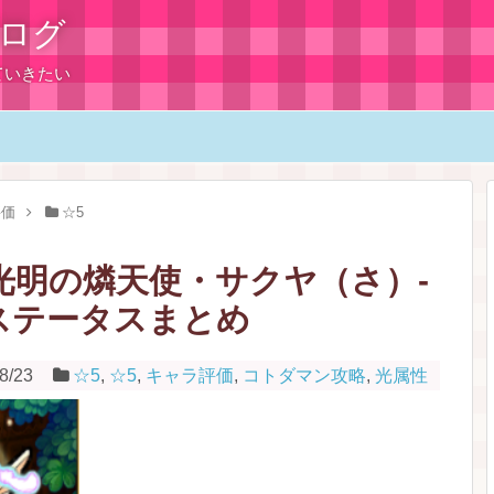
ログ
ていきたい
評価
☆5
光明の燐天使・サクヤ（さ）-
ステータスまとめ
8/23
☆5
,
☆5
,
キャラ評価
,
コトダマン攻略
,
光属性