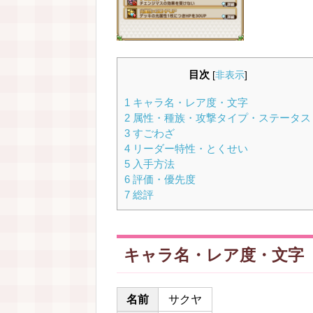
目次
[
非表示
]
1
キャラ名・レア度・文字
2
属性・種族・攻撃タイプ・ステータス
3
すごわざ
4
リーダー特性・とくせい
5
入手方法
6
評価・優先度
7
総評
キャラ名・レア度・文字
名前
サクヤ