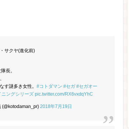
・サクヤ(進化前)
女隊長。
、
なす謎多き女性。
#コトダマン
#セガ
#セガオー
イニングシリーズ
pic.twitter.com/RX6vxdqYhC
otodaman_pr)
2018年7月19日