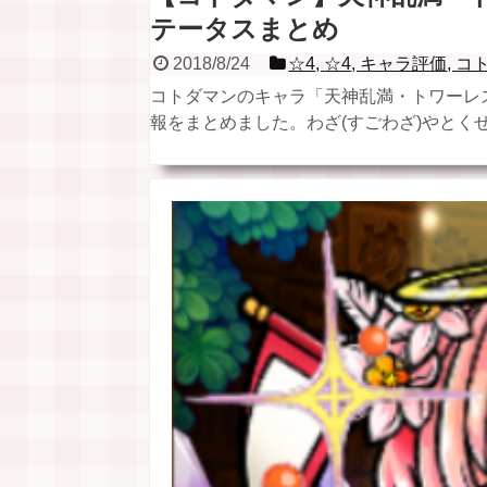
テータスまとめ
2018/8/24
☆4
,
☆4
,
キャラ評価
,
コ
コトダマンのキャラ「天神乱満・トワーレ
報をまとめました。わざ(すごわざ)やとくせい