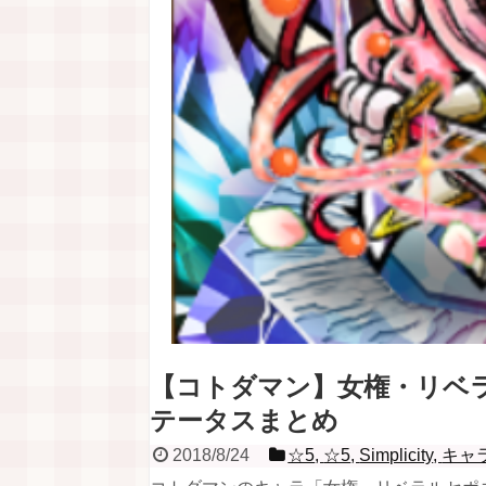
【コトダマン】女権・リベラ
テータスまとめ
2018/8/24
☆5
,
☆5
,
Simplicity
,
キャ