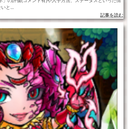
ネ」の評価(コメント有)や入手方法、ステータスといった情
と...
記事を読む