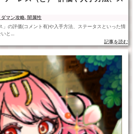
トダマン攻略
,
闇属性
ス」の評価(コメント有)や入手方法、ステータスといった情
と...
記事を読む