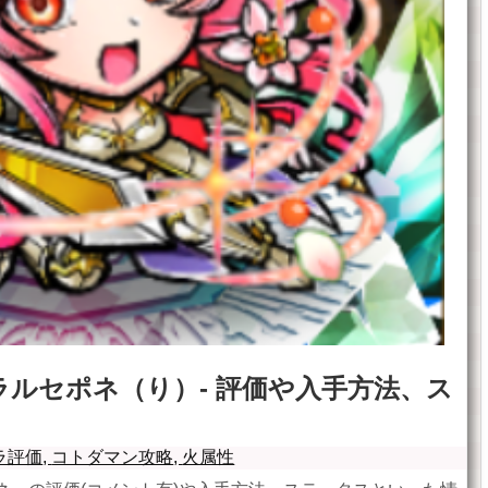
ルセポネ（り）- 評価や入手方法、ス
ラ評価
,
コトダマン攻略
,
火属性